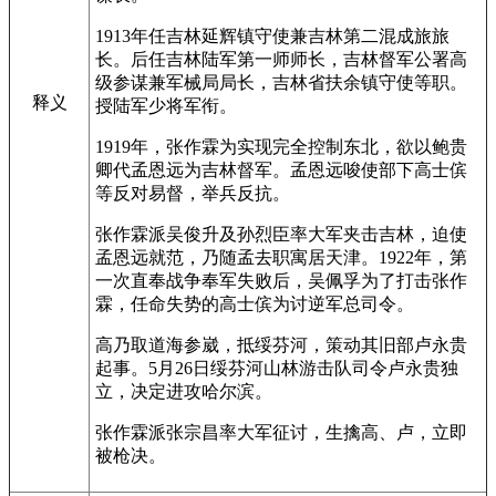
1913年任吉林延辉镇守使兼吉林第二混成旅旅
长。后任吉林陆军第一师师长，吉林督军公署高
级参谋兼军械局局长，吉林省扶余镇守使等职。
释义
授陆军少将军衔。
1919年，张作霖为实现完全控制东北，欲以鲍贵
卿代孟恩远为吉林督军。孟恩远唆使部下高士傧
等反对易督，举兵反抗。
张作霖派吴俊升及孙烈臣率大军夹击吉林，迫使
孟恩远就范，乃随孟去职寓居天津。1922年，第
一次直奉战争奉军失败后，吴佩孚为了打击张作
霖，任命失势的高士傧为讨逆军总司令。
高乃取道海参崴，抵绥芬河，策动其旧部卢永贵
起事。5月26日绥芬河山林游击队司令卢永贵独
立，决定进攻哈尔滨。
张作霖派张宗昌率大军征讨，生擒高、卢，立即
被枪决。