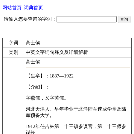
网站首页
词典首页
请输入您要查询的字词：
字词
高士傧
类别
中英文字词句释义及详细解析
高士傧
【生卒】：1887—1922
【介绍】：
字燕儒，又字芜儒。
河北天津人。早年毕业于北洋陆军速成学堂及陆
军预备大学。
1912年任吉林第二十三镇参谋官，第二十三师参
谋长。