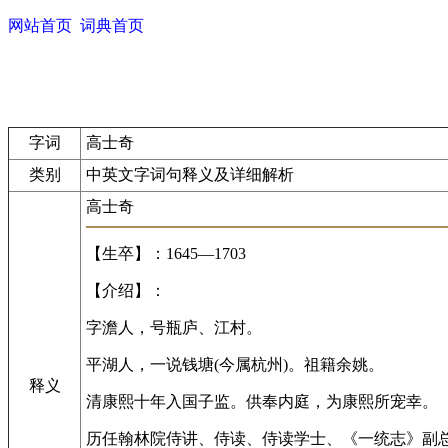
网站首页
词典首页
字词
高士奇
类别
中英文字词句释义及详细解析
高士奇
【生卒】：1645—1703
【介绍】：
字澹人，号瓶庐、江村。
平湖人，一说钱塘(今属杭州)。祖籍余姚。
释义
清康熙十年入国子监。供奉内庭，为康熙所宠幸。
历任翰林院侍讲、侍读、侍读学士、《一统志》副