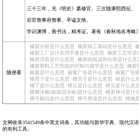
三十三年，充《明史》纂修官。三次随康熙西征。
后官詹事府詹事。卒谥文恪。
学识渊博，善书法，精考证。著有《春秋地名考略
橡胶分析是什么意思
橡胶加工基础是什么意思
橡胶工厂设计实用手册是什么意思
橡胶工艺学是
橡胶浮筒是什么意思
橡胶的组成和分类是什么意
橡胶胶料工艺性能的控制与调节是什么意思
橡胶
随便看
橱窗是什么意思
橱窗广告是什么意思
橱窗广告
橹罟子是什么意思
橹罟子是什么意思
橾是什么
檀丁是什么意思
檀云是什么意思
檀云是什么意
檀卿沐猴(嬉戏冠沐猴)是什么意思
檀君神话是什
檀弓疑问是什么意思
檀弓辨诬是什么意思
檀施
文网收录3541549条中英文词条，其功能与新华字典、现
的有利工具。