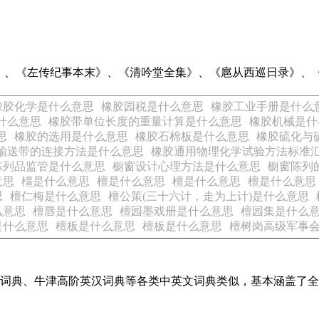
》、《左传纪事本末》、《清吟堂全集》、《扈从西巡日录》、
橡胶化学是什么意思
橡胶园税是什么意思
橡胶工业手册是什么
什么意思
橡胶带单位长度的重量计算是什么意思
橡胶机械是什
思
橡胶的选用是什么意思
橡胶石棉板是什么意思
橡胶硫化与
输送带的连接方法是什么意思
橡胶通用物理化学试验方法标准汇编
陈列品监管是什么意思
橱窗设计心理方法是什么意思
橱窗陈列
意思
橿是什么意思
檀是什么意思
檀是什么意思
檀是什么意思
思
檀仁梅是什么意思
檀公策(三十六计，走为上计)是什么意思
么意思
檀唇是什么意思
檀园墨戏册是什么意思
檀园集是什么
是什么意思
檀板是什么意思
檀板是什么意思
檀树岗高级军事
代汉语词典、牛津高阶英汉词典等各类中英文词典类似，基本涵盖