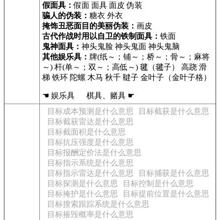
假面具：
假面 面具 面皮 伪装
骗人的伪装：
糖衣 外衣
掩饰丑恶面目的美丽伪装：
画皮
古代作战时用以自卫的铁制面具：
铁面
鬼神面具：
神头鬼脸 神头鬼面 神头鬼脑
其他娱乐具：
牌(纸～；铺～；桥～；骨～；麻将
～) 杆(单～；双～；高低～) 毽（毽子） 高跷 滑
梯 铁环 陀螺 木马 秋千 鞬子 金叶子（金叶子格）
☚ 娱乐具 棋具、赌具 ☛
目标成本预测是什么意思
目标截获是什么意思
目标截获雷达是什么意思
目标截面积是什么意思
目标抗压强度是什么意思
目标报酬定价法是什么意思
目标指示系统是什么意思
目标指示雷达是什么意思
目标捕获是什么意思
目标探测是什么意思
目标控制是什么意思
目标掩护是什么意思
目标提前位置是什么意思
目标搜索跟踪系统是什么意思
目标摧毁概率是什么意思