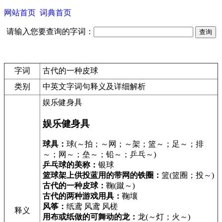
网站首页
词典首页
请输入您要查询的字词：
字词
古代的一种皮球
类别
中英文字词句释义及详细解析
娱乐健身具
娱乐健身具
球具：
球(～拍；～网；～架；篮～；足～；排
～；网～；垒～；铅～；乒乓～)
乒乓球的美称：
银球
篮球架上供投蓝用的带网的铁圈：
篮(篮圈；投～)
古代的一种皮球：
鞠(蹴～)
古代的两种游戏用具：
鞠壤
风筝：
纸鸢 风鸢 风槎
释义
用布或纸做的可舞动的龙：
龙(～灯；火～)