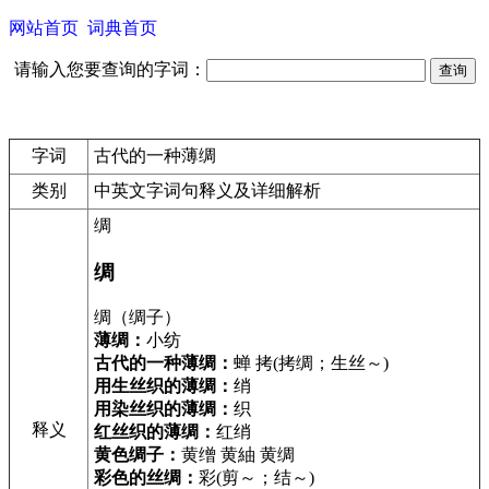
网站首页
词典首页
请输入您要查询的字词：
字词
古代的一种薄绸
类别
中英文字词句释义及详细解析
绸
绸
绸（绸子）
薄绸：
小纺
古代的一种薄绸：
蝉 拷(拷绸；生丝～)
用生丝织的薄绸：
绡
用染丝织的薄绸：
织
释义
红丝织的薄绸：
红绡
黄色绸子：
黄缯 黄紬 黄绸
彩色的丝绸：
彩(剪～；结～)