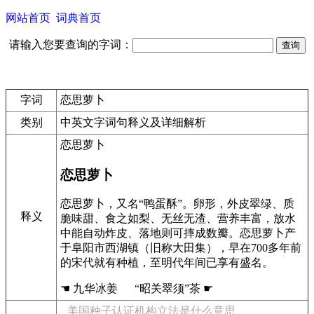
网站首页
词典首页
请输入您要查询的字词：
字词
恋思萝卜
类别
中英文字词句释义及详细解析
恋思萝卜
恋思萝卜
恋思萝卜，又名“鸭蛋酥”。卵形，外皮翠绿、质
释义
脆味甜、食之如梨、无丝无渣、营养丰富，放水
中能自动炸皮、落地则可摔成数瓣。恋思萝卜产
于阜阳市西湖镇（旧称大田集），早在700多年前
的宋代就有种植，至明代年间已享有盛名。
☚ 九华冰姜 “昭关翠须”茶 ☛
美国种子认证机构立法是什么意思