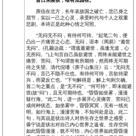
昔日东陵侯，唯有瓜园在。
庾信在北方，长年哀故国之破亡，悲己身之
屈节，实以一己之心灵，承受时代与个人之双重
悲剧。本诗正是此种心情之写照。
“无闷无不闷，有待何可待。”起笔二句，便
凸出一片痛苦之心态。无闷，语本《周易》“遁世
无闷”。(孔颖达疏：“谓逃遁避世，虽逢无道，心
无所闷。”)上句言自己虽欲避世，而终未能避世之
痛苦、苦闷。下句谓曾有所期待，然而终无可期
待之失望。清代倪璠《庾子山集注》云：“无闷无
不闷，言己不隐不仕也。有待何可待，言欲待梁
兴，而梁反亡也。”下句解得是，解上句则欠确。
首二句之重点，是“无不闷”、“何可待”，即未能避
世(故“闷”)，且无可期待也。“昏昏如坐雾，漫漫
疑行海。”此二句，进一步展开心灵痛苦、苦闷已
成何种状态。如坐雾中，昏昏冥冥，无有一线光
明。如行海上，漫漫苦海，不知何处是边。此二
句，与其说是状出诗人对所生存之世界之感受，
毋宁说是状出对自己内心世界之返省。生存空间
如此昏昏漫漫，犹不可怕，内心世界如此昏昏漫