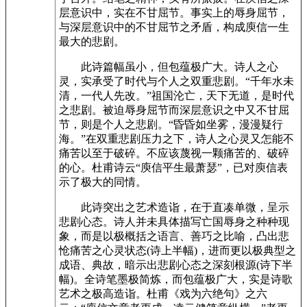
层意识中，实在不甘屈节。事实上的辱身屈节，
与深层意识中的不甘屈节之矛盾，构成庾信一生
最大的悲剧。
此诗篇幅虽小，但包蕴极广大。诗人之心
灵，实承受了时代与个人之双重悲剧。“千年水未
清，一代人先改。”祖国沦亡，天下无道，是时代
之悲剧。被迫辱身屈节而深层意识之中又不甘屈
节，则是个人之悲剧。“昏昏如坐雾，漫漫疑行
海。”在双重悲剧压力之下，诗人之心灵又怎能不
痛苦以至于破碎。不应该蔑视一颗痛苦的、破碎
的心。杜甫诗云“庾信平生最萧瑟”，已对庾信表
示了极大的同情。
此诗突出之艺术造诣，在于直凑单微，呈示
悲剧心态。诗人并未具体描写亡国辱身之种种现
象，而是以极概括之语言、善巧之比喻，凸出悲
怆痛苦之心灵状态(诗上半幅)，进而更以极典型之
成语、典故，暗示出悲剧心态之深刻根源(诗下半
幅)。全诗笔墨极简炼，而包蕴极广大，实是诗歌
艺术之极高造诣。杜甫《戏为六绝句》之六