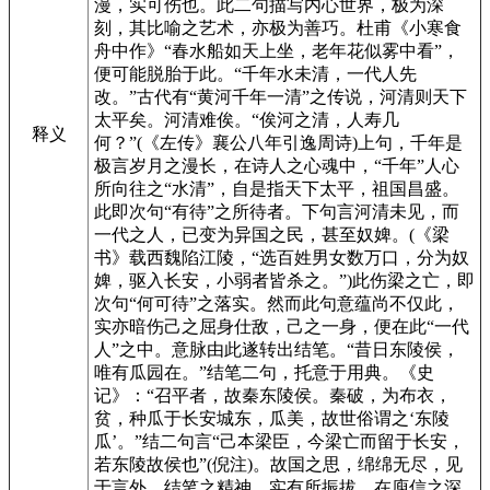
漫，实可伤也。此二句描写内心世界，极为深
刻，其比喻之艺术，亦极为善巧。杜甫《小寒食
舟中作》“春水船如天上坐，老年花似雾中看”，
便可能脱胎于此。“千年水未清，一代人先
改。”古代有“黄河千年一清”之传说，河清则天下
太平矣。河清难俟。“俟河之清，人寿几
释义
何？”(《左传》襄公八年引逸周诗)上句，千年是
极言岁月之漫长，在诗人之心魂中，“千年”人心
所向往之“水清”，自是指天下太平，祖国昌盛。
此即次句“有待”之所待者。下句言河清未见，而
一代之人，已变为异国之民，甚至奴婢。(《梁
书》载西魏陷江陵，“选百姓男女数万口，分为奴
婢，驱入长安，小弱者皆杀之。”)此伤梁之亡，即
次句“何可待”之落实。然而此句意蕴尚不仅此，
实亦暗伤己之屈身仕敌，己之一身，便在此“一代
人”之中。意脉由此遂转出结笔。“昔日东陵侯，
唯有瓜园在。”结笔二句，托意于用典。《史
记》：“召平者，故秦东陵侯。秦破，为布衣，
贫，种瓜于长安城东，瓜美，故世俗谓之‘东陵
瓜’。”结二句言“己本梁臣，今梁亡而留于长安，
若东陵故侯也”(倪注)。故国之思，绵绵无尽，见
于言外。结笔之精神，实有所振拔。在庾信之深