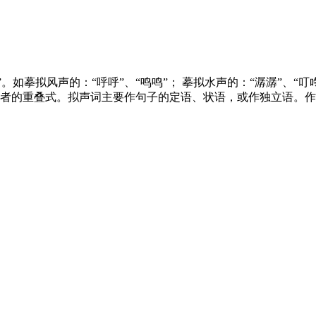
”。如摹拟风声的：“呼呼”、“鸣鸣”； 摹拟水声的：“潺潺”、
是前者的重叠式。拟声词主要作句子的定语、状语，或作独立语。