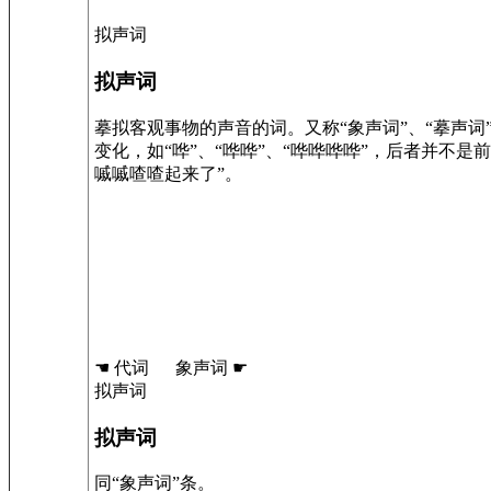
拟声词
拟声词
摹拟客观事物的声音的词。又称“象声词”、“摹声词
变化，如“哗”、“哗哗”、“哗哗哗哗”，后者并不
嘁嘁喳喳起来了”。
☚ 代词 象声词 ☛
拟声词
拟声词
同“象声词”条。