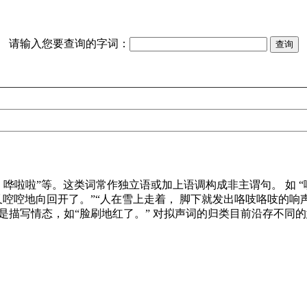
请输入您要查询的字词：
、哗啦啦”等。这类词常作独立语或加上语调构成非主谓句。 如 “
啌地向回开了。”“人在雪上走着， 脚下就发出咯吱咯吱的响声。”“
是描写情态，如“脸刷地红了。” 对拟声词的归类目前沿存不同的