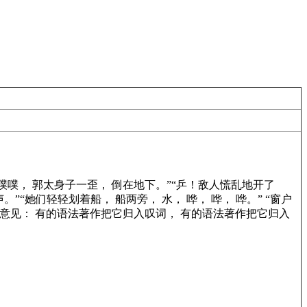
噗噗， 郭太身子一歪， 倒在地下。”“乒！敌人慌乱地开了
她们轻轻划着船， 船两旁， 水， 哗， 哗， 哗。” “窗户
意见： 有的语法著作把它归入叹词， 有的语法著作把它归入