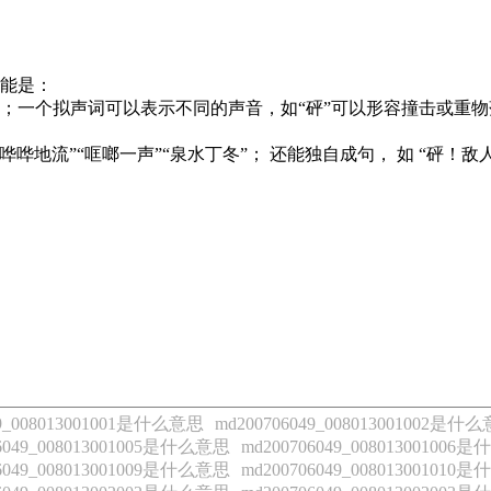
功能是：
嗤”；一个拟声词可以表示不同的声音，如“砰”可以形容撞击或
哗地流”“哐啷一声”“泉水丁冬”； 还能独自成句， 如 “砰！敌
49_008013001001是什么意思
md200706049_008013001002是什
06049_008013001005是什么意思
md200706049_00801300100
06049_008013001009是什么意思
md200706049_00801300101