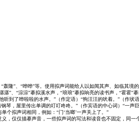
、“轰隆”、“哗哗”等。使用拟声词能给人以如闻其声、如临其境
潺”、“淙淙”摹拟溪水声，“琅琅”摹拟响亮的读书声，“霍霍”摹
他听到了哗啦啦的水声。”（作定语）“狗汪汪的吠着。”（作状
着钢琴，屋里传出单调的叮叮咚咚。”（作宾语的中心词）“一声巨
单个拟声词相同，例如：“门‘当啷’一声关上了。”
意义，仅仅描摹声音，一些拟声词的写法和读音也不固定，同一