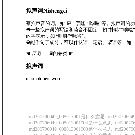
拟声词Nishengci
摹拟声音的词。如“砰”“轰隆”“哗啦”等。拟声词的
❶一些拟声词的写法和读音不固定，如“扑哧”“噗
的字表示，如 “哐啷”“咣当”。
❷能作句子成分，可以作状语、定语、谓语等，如 “哗
☚ 叹词 词的兼类 ☛
拟声词
onomatopeic word
md200706049_008013001是什么意思
md2007060
md200706049_008013001004是什么意思
md2007
md200706049_008013001008是什么意思
md2007