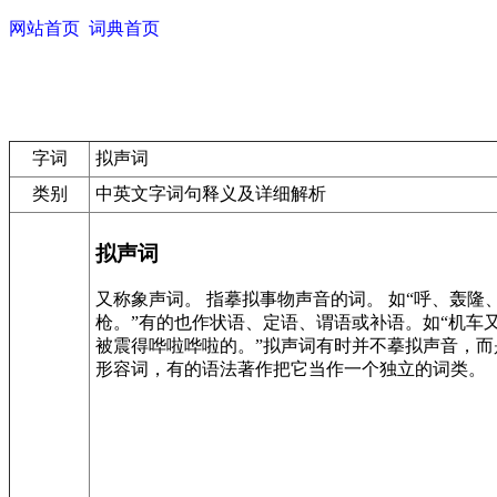
网站首页
词典首页
字词
拟声词
类别
中英文字词句释义及详细解析
拟声词
又称象声词。 指摹拟事物声音的词。 如“呼、轰隆
枪。”有的也作状语、定语、谓语或补语。如“机车又啌
被震得哗啦哗啦的。”拟声词有时并不摹拟声音，而
形容词，有的语法著作把它当作一个独立的词类。