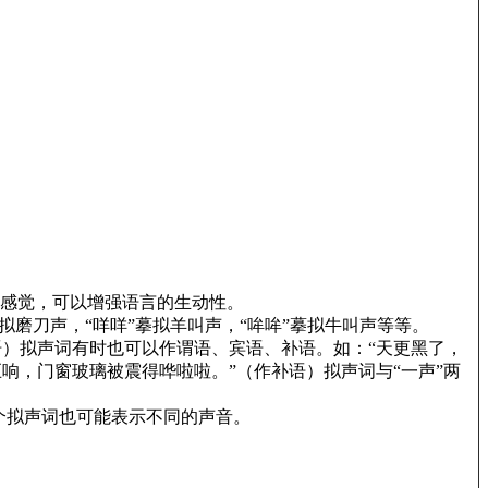
的感觉，可以增强语言的生动性。
拟磨刀声，“咩咩”摹拟羊叫声，“哞哞”摹拟牛叫声等等。
语）拟声词有时也可以作谓语、宾语、补语。如：“天更黑了，
响，门窗玻璃被震得哗啦啦。”（作补语）拟声词与“一声”两
个拟声词也可能表示不同的声音。