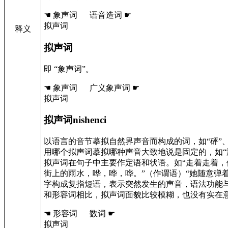
☚ 象声词 语音造词 ☛
拟声词
释义
拟声词
即 “象声词”。
☚ 象声词 广义象声词 ☛
拟声词
拟声词nishenci
以语言的音节摹拟自然界声音而构成的词，如“砰”
用哪个拟声词摹拟哪种声音大致地说是固定的，如“潺
拟声词在句子中主要作定语和状语。如“走着走着，
街上的雨水，哗，哗，哗。”（作谓语）“她随意弹
字构成复指短语，表示突然发生的声音，语法功能与
和形容词相比，拟声词面貌比较模糊，也没有实在
☚ 形容词 数词 ☛
拟声词