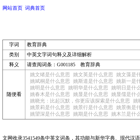
网站首页
词典首页
字词
教育辞典
类别
中英文字词句释义及详细解析
释义
请查阅词条：G001185 教育辞典
姚文绪是什么意思
姚文英是什么意思
姚文藻是
姚斌桐是什么意思
姚斯道是什么意思
姚新一是
姚明是什么意思
姚明华是什么意思
姚明日是什
随便看
姚春木是什么意思
姚显是什么意思
姚显儒是什
姚晓光：比起沉默，你更应该探索是什么意思
姚
姚景莉是什么意思
姚景行是什么意思
姚景衡是
姚望深是什么意思
姚期是什么意思
姚木兰是什
文网收录3541549条中英文词条，其功能与新华字典、现