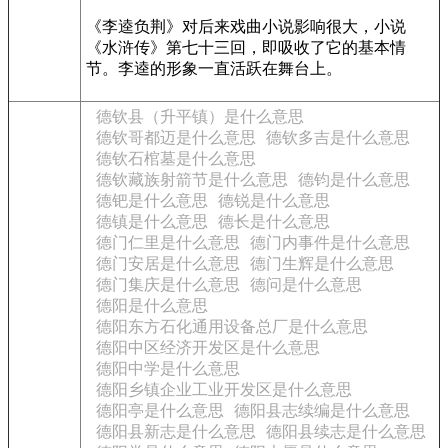
《李逵负荆》对后来戏曲小说影响很大，小说
《水浒传》第七十三回，即吸收了它的基本情
节。李逵的形象一直活跃在舞台上。
德钦县（升平镇）是什么意思
德钦哥都迈是什么意思
德钦多吉是什么意思
德钦石棺墓是什么意思
德钦藏族射箭节是什么意思
德钧是什么意思
德钯是什么意思
德锐是什么意思
德镇是什么意思
德长是什么意思
德门仁里是什么意思
德门内事件是什么意思
德门安居是什么意思
德门生辉是什么意思
德门集庆是什么意思
德问是什么意思
德阳是什么意思
德阳东方石化通用设备总厂是什么意思
德阳中区经济开发区是什么意思
德阳中学是什么意思
德阳乡镇企业工业开发区是什么意思
德阳亭是什么意思
德阳县志续编是什么意思
德阳县新志是什么意思
德阳县续志是什么意思