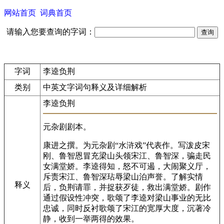
网站首页
词典首页
请输入您要查询的字词：
字词
李逵负荆
类别
中英文字词句释义及详细解析
李逵负荆
元杂剧剧本。
康进之撰。为元杂剧“水浒戏”代表作。写泼皮宋
刚、鲁智恩冒充梁山头领宋江、鲁智深，骗走民
女满堂娇。李逵得知，怒不可遏，大闹聚义厅，
斥责宋江、鲁智深玷辱梁山泊声誉。了解实情
释义
后，负荆请罪，并捉获歹徒，救出满堂娇。剧作
通过假设性冲突，歌颂了李逵对梁山事业的无比
忠诚，同时反衬歌颂了宋江的宽厚大度，沉著冷
静，收到一举两得的效果。