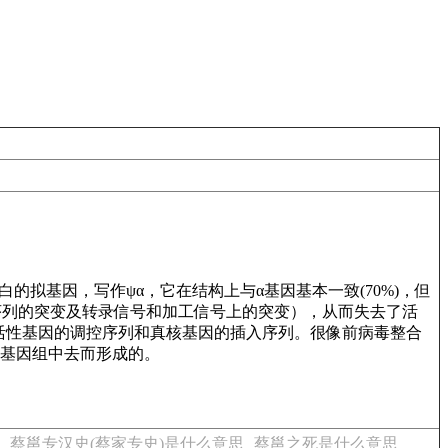
拟基因，写作ψα，它在结构上与α基因基本一致(70%)，但
序列的突变及转录信号和加工信号上的突变），从而失去了活
活性基因的调控序列和真核基因的插入序列。很像前病毒整合
到基因组中去而形成的。
蔡邕专汉史(蔡家专史)是什么意思
蔡邕之死是什么意思