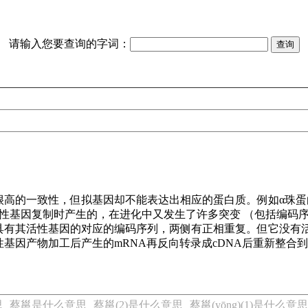
请输入您要查询的字词：
高的一致性，但拟基因却不能表达出相应的蛋白质。例如α珠蛋白的
活性基因复制时产生的，在进化中又发生了许多突变 （包括编码
具有其活性基因的对应的编码序列，两侧有正相重复。但它没有
基因产物加工后产生的mRNA再反向转录成cDNA后重新整合
。
思
蔡邕是什么意思
蔡邕(2)是什么意思
蔡邕(yōng)(1)是什么意思